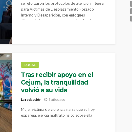
se reforzaron los protocolos de atención integral
para Víctimas de Desplazamiento Forzado
Interno y Desaparición, con enfoques
diferenciados desde la perspectiva de género
LOCAL
Tras recibir apoyo en el
Cejum, la tranquilidad
volvió a su vida
La redacción
3 años ago
Mujer víctima de violencia narra que su hoy
expareja, ejercía maltrato físico sobre ella