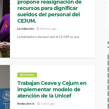
propone reasignación de
recursos para dignificar
sueldos del personal del
CEJUM.
La redacción
8 meses ago
La legisladora destacó que el CEJUM es una
institución clave para garantizar el acceso efectivo
a la justicia
REGIONAL
Trabajan Ceave y Cejum en
implementar modelo de
atención de la Unicef
Redacción Jr.
2 años ago