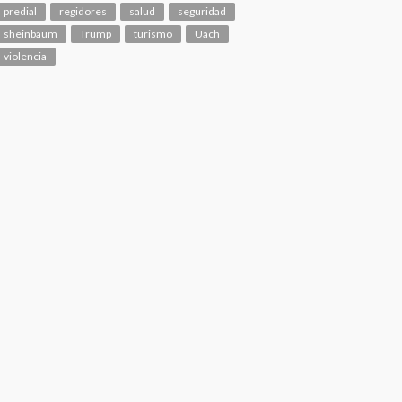
predial
regidores
salud
seguridad
sheinbaum
Trump
turismo
Uach
violencia