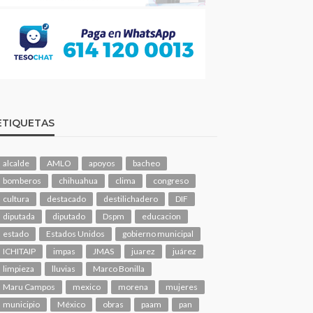
ETIQUETAS
alcalde
AMLO
apoyos
bacheo
bomberos
chihuahua
clima
congreso
cultura
destacado
destilichadero
DIF
diputada
diputado
Dspm
educacion
estado
Estados Unidos
gobierno municipal
ICHITAIP
impas
JMAS
juarez
juárez
limpieza
lluvias
Marco Bonilla
Maru Campos
mexico
morena
mujeres
municipio
México
obras
paam
pan