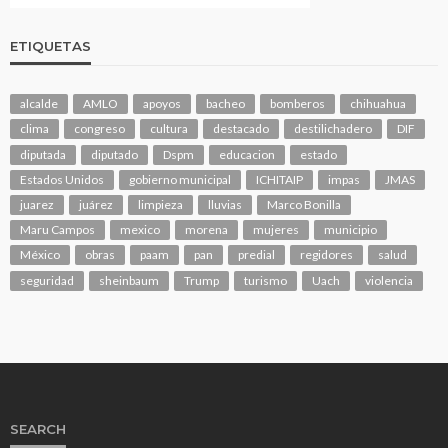
ETIQUETAS
alcalde
AMLO
apoyos
bacheo
bomberos
chihuahua
clima
congreso
cultura
destacado
destilichadero
DIF
diputada
diputado
Dspm
educacion
estado
Estados Unidos
gobierno municipal
ICHITAIP
impas
JMAS
juarez
juárez
limpieza
lluvias
Marco Bonilla
Maru Campos
mexico
morena
mujeres
municipio
México
obras
paam
pan
predial
regidores
salud
seguridad
sheinbaum
Trump
turismo
Uach
violencia
SEARCH