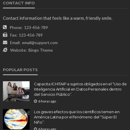
CONTACT INFO
Contact information that feels like a warm, friendly smile.
Phone:
123-456-789
Fax:
123-456-789
Email:
email@support.com
Website:
Bingo Theme
POPULAR POSTS
Capacita ICHITAIP a sujetos obligados en el “Uso de
Inteligencia Artificial en Datos Personales dentro
del Servicio Público”.
6 horas ago
Los graves efectos que los científicos temen en
América Latina por el fenómeno del “Súper El
Niño”.
6 horas ago