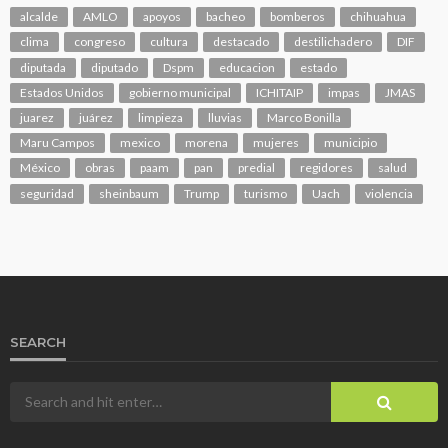
alcalde
AMLO
apoyos
bacheo
bomberos
chihuahua
clima
congreso
cultura
destacado
destilichadero
DIF
diputada
diputado
Dspm
educacion
estado
Estados Unidos
gobierno municipal
ICHITAIP
impas
JMAS
juarez
juárez
limpieza
lluvias
Marco Bonilla
Maru Campos
mexico
morena
mujeres
municipio
México
obras
paam
pan
predial
regidores
salud
seguridad
sheinbaum
Trump
turismo
Uach
violencia
SEARCH