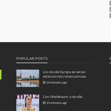
POPULAR POSTS
Los ríos de Europa se secan:
estas son las consecuencias.
20 minutos ago
Con Sheinbaum, o sin ella.
25 minutos ago