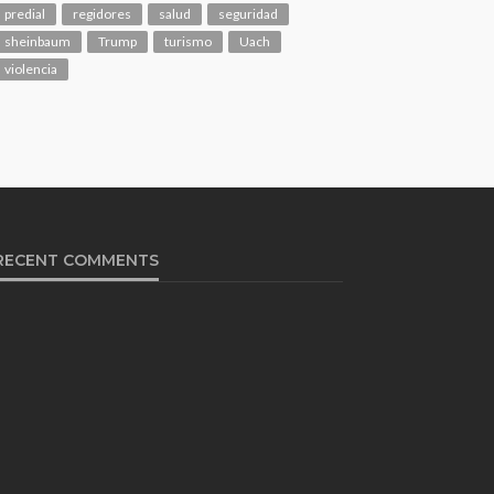
predial
regidores
salud
seguridad
sheinbaum
Trump
turismo
Uach
violencia
RECENT COMMENTS