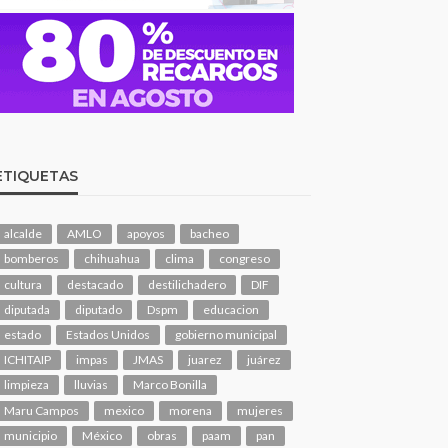
ETIQUETAS
alcalde
AMLO
apoyos
bacheo
bomberos
chihuahua
clima
congreso
cultura
destacado
destilichadero
DIF
diputada
diputado
Dspm
educacion
estado
Estados Unidos
gobierno municipal
ICHITAIP
impas
JMAS
juarez
juárez
limpieza
lluvias
Marco Bonilla
Maru Campos
mexico
morena
mujeres
municipio
México
obras
paam
pan