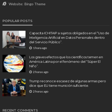
Website:
Bingo Theme
POPULAR POSTS
Capacita ICHITAIP a sujetos obligados en el “Uso de
Inteligencia Artificial en Datos Personales dentro
del Servicio Público”.
1 hora ago
Los graves efectos que los científicos temen en
América Latina por el fenómeno del “Súper El
Niño”.
2 horas ago
Trump reconoce escasez de algunas armas pero
dice que EU tiene munición suficiente.
2 horas ago
RECENT COMMENTS