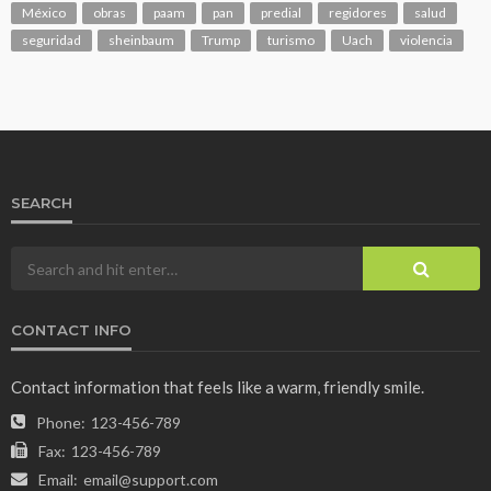
México
obras
paam
pan
predial
regidores
salud
seguridad
sheinbaum
Trump
turismo
Uach
violencia
SEARCH
CONTACT INFO
Contact information that feels like a warm, friendly smile.
Phone:
123-456-789
Fax:
123-456-789
Email:
email@support.com