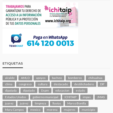
ETIQUETAS
alcalde
AMLO
apoyos
bacheo
bomberos
chihuahua
clima
congreso
cultura
destacado
destilichadero
DIF
diputada
diputado
Dspm
educacion
estado
Estados Unidos
gobierno municipal
ICHITAIP
impas
JMAS
juarez
juárez
limpieza
lluvias
Marco Bonilla
Maru Campos
mexico
morena
mujeres
municipio