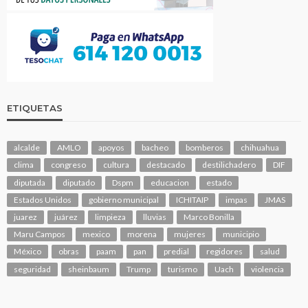
ETIQUETAS
alcalde
AMLO
apoyos
bacheo
bomberos
chihuahua
clima
congreso
cultura
destacado
destilichadero
DIF
diputada
diputado
Dspm
educacion
estado
Estados Unidos
gobierno municipal
ICHITAIP
impas
JMAS
juarez
juárez
limpieza
lluvias
Marco Bonilla
Maru Campos
mexico
morena
mujeres
municipio
México
obras
paam
pan
predial
regidores
salud
seguridad
sheinbaum
Trump
turismo
Uach
violencia