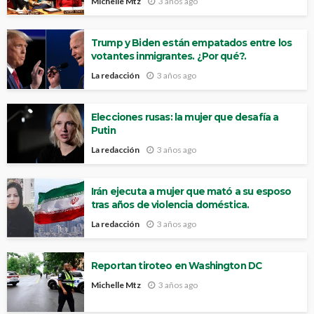
Michelle Mtz
3 años ago
Trump y Biden están empatados entre los
votantes inmigrantes. ¿Por qué?.
La redacción
3 años ago
Elecciones rusas: la mujer que desafía a
Putin
La redacción
3 años ago
Irán ejecuta a mujer que mató a su esposo
tras años de violencia doméstica.
La redacción
3 años ago
Reportan tiroteo en Washington DC
Michelle Mtz
3 años ago