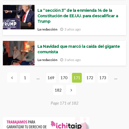
La “sección 3” de la enmienda 14 de la
Constitución de EE.UU. para descalificar a
Trump
La redacción
3 años ago
La Navidad que marcó la caída del gigante
comunista
La redacción
3 años ago
1
…
169
170
171
172
173
…
182
Page 171 of 182