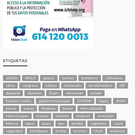
ETIQUETAS
alcalde
AMLO
apoyos
bacheo
bomberos
chihuahua
clima
congreso
cultura
destacado
destilichadero
DIF
diputada
diputado
Dspm
educacion
estado
Estados Unidos
gobierno municipal
ICHITAIP
impas
JMAS
juarez
juárez
limpieza
lluvias
Marco Bonilla
Maru Campos
mexico
morena
mujeres
municipio
México
obras
paam
pan
predial
regidores
salud
seguridad
sheinbaum
Trump
turismo
Uach
violencia