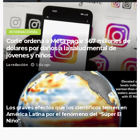
INTERNACIONAL
Corte ordena a Meta pagar 567 millones de
dólares por daños a la salud mental de
jóvenes y niños.
La redacción
1 día ago
Los graves efectos que los científicos temen en
América Latina por el fenómeno del “Súper El
Niño”.