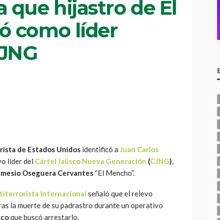
que hijastro de El
ó como líder
CJNG
rista
de
Estados Unidos
identificó a
Juan Carlos
 líder del
Cártel Jalisco Nueva Generación
(
CJNG
)
,
mesio Oseguera Cervantes
“El Mencho”.
iterrorista Internacional
señaló que el relevo
tras la muerte de su padrastro durante un operativo
sco
que buscó arrestarlo.