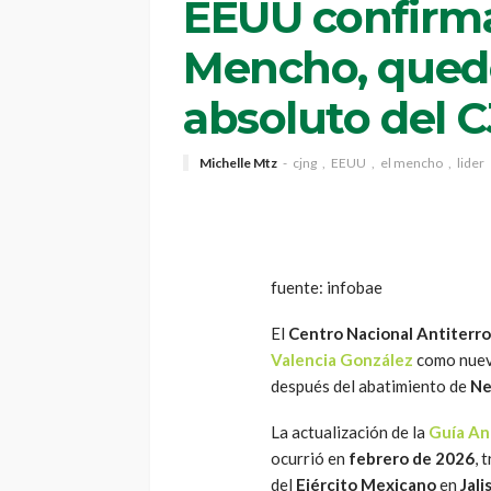
EEUU confirma 
Mencho, qued
absoluto del 
Michelle Mtz
cjng
EEUU
el mencho
lider
fuente: infobae
El
Centro Nacional
Antiterro
Valencia González
como nuevo
después del abatimiento de
Ne
La actualización de la
Guía Ant
ocurrió en
febrero de 2026
, 
del
Ejército Mexicano
en
Jali