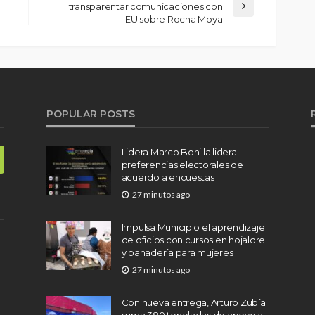
transparentar comunicaciones con
EU sobre Rocha Moya
POPULAR POSTS
Lidera Marco Bonilla lidera
preferencias electorales de
acuerdo a encuestas
27 minutos ago
Impulsa Municipio el aprendizaje
de oficios con cursos en hojaldre
y panadería para mujeres
27 minutos ago
Con nueva entrega, Arturo Zubía