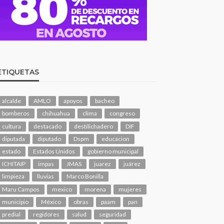
ETIQUETAS
alcalde
AMLO
apoyos
bacheo
bomberos
chihuahua
clima
congreso
cultura
destacado
destilichadero
DIF
diputada
diputado
Dspm
educacion
estado
Estados Unidos
gobierno municipal
ICHITAIP
impas
JMAS
juarez
juárez
limpieza
lluvias
Marco Bonilla
Maru Campos
mexico
morena
mujeres
municipio
México
obras
paam
pan
predial
regidores
salud
seguridad