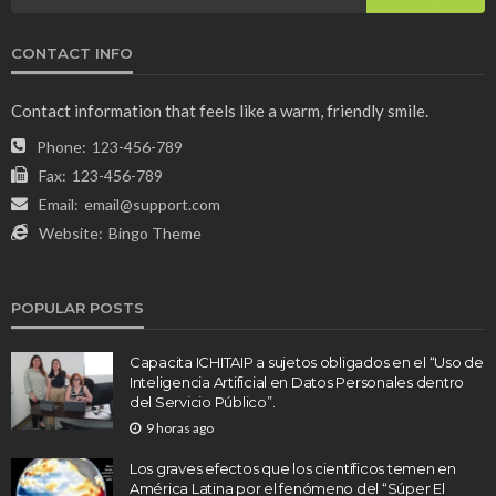
CONTACT INFO
Contact information that feels like a warm, friendly smile.
Phone:
123-456-789
Fax:
123-456-789
Email:
email@support.com
Website:
Bingo Theme
POPULAR POSTS
Capacita ICHITAIP a sujetos obligados en el “Uso de
Inteligencia Artificial en Datos Personales dentro
del Servicio Público”.
9 horas ago
Los graves efectos que los científicos temen en
América Latina por el fenómeno del “Súper El