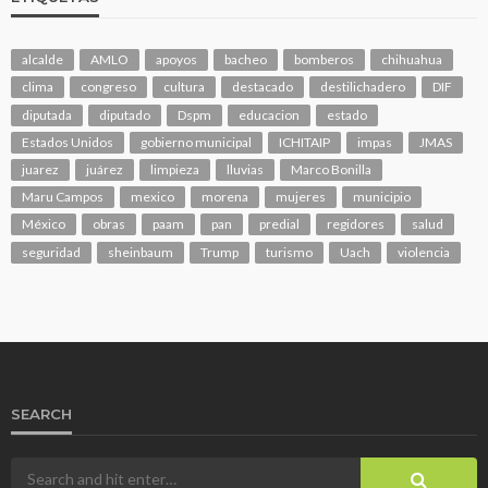
alcalde
AMLO
apoyos
bacheo
bomberos
chihuahua
clima
congreso
cultura
destacado
destilichadero
DIF
diputada
diputado
Dspm
educacion
estado
Estados Unidos
gobierno municipal
ICHITAIP
impas
JMAS
juarez
juárez
limpieza
lluvias
Marco Bonilla
Maru Campos
mexico
morena
mujeres
municipio
México
obras
paam
pan
predial
regidores
salud
seguridad
sheinbaum
Trump
turismo
Uach
violencia
SEARCH