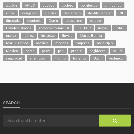
alcalde
AMLO
apoyos
bacheo
bomberos
chihuahua
clima
congreso
cultura
destacado
destilichadero
DIF
diputada
diputado
Dspm
educacion
estado
Estados Unidos
gobierno municipal
ICHITAIP
impas
JMAS
juarez
juárez
limpieza
lluvias
Marco Bonilla
Maru Campos
mexico
morena
mujeres
municipio
México
obras
paam
pan
predial
regidores
salud
seguridad
sheinbaum
Trump
turismo
Uach
violencia
SEARCH