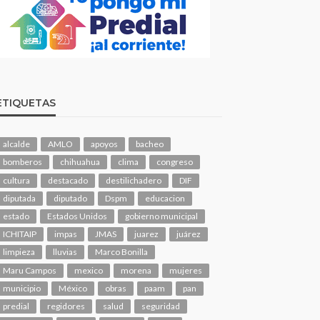
ETIQUETAS
alcalde
AMLO
apoyos
bacheo
bomberos
chihuahua
clima
congreso
cultura
destacado
destilichadero
DIF
diputada
diputado
Dspm
educacion
estado
Estados Unidos
gobierno municipal
ICHITAIP
impas
JMAS
juarez
juárez
limpieza
lluvias
Marco Bonilla
Maru Campos
mexico
morena
mujeres
municipio
México
obras
paam
pan
predial
regidores
salud
seguridad