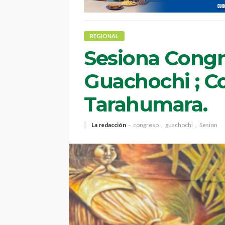
REGIONAL
Sesiona Congr
Guachochi ; Co
Tarahumara.
La redacción
congreso
guachochi
Sesion