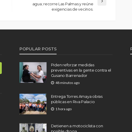
agua; recorre Las Palmas y reúne
exigencias de vecinos.
POPULAR POSTS
Piden reforzar medidas
preventivas en la gente contra el
Gusano Barrenador
48 minutos ago
Entrega Torres Amaya obras
públicas en Riva Palacio
1 hora ago
Detienen a motociclista con
posible droga