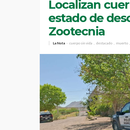
Localizan cue
estado de des
Zootecnia
La Nota
cuerpo sin vida
destacado
muerto