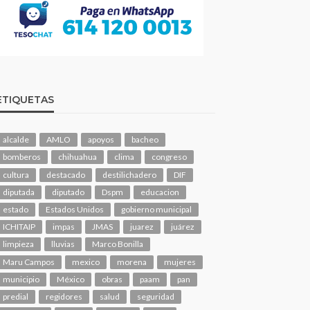
ETIQUETAS
alcalde
AMLO
apoyos
bacheo
bomberos
chihuahua
clima
congreso
cultura
destacado
destilichadero
DIF
diputada
diputado
Dspm
educacion
estado
Estados Unidos
gobierno municipal
ICHITAIP
impas
JMAS
juarez
juárez
limpieza
lluvias
Marco Bonilla
Maru Campos
mexico
morena
mujeres
municipio
México
obras
paam
pan
predial
regidores
salud
seguridad