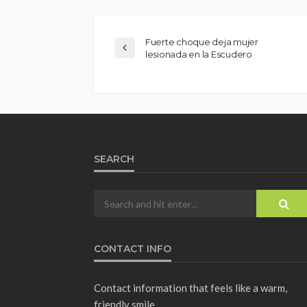
Fuerte choque deja mujer
lesionada en la Escudero
SEARCH
CONTACT INFO
Contact information that feels like a warm,
friendly smile.