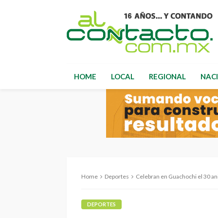
HOME
LOCAL
REGIONAL
NAC
Home
Deportes
Celebran en Guachochi el 30 aniversario 
DEPORTES