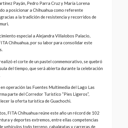
artínez Payán, Pedro Parra Cruz y María Lorena
ido a posicionar a Chihuahua como referente
 gracias a la tradición de resistencia y recorridos de
muri.
imiento especial a Alejandra Villalobos Palacio,
ITA Chihuahua, por su labor para consolidar este
s.
realizó el corte de un pastel conmemorativo, se quebró
sula del tiempo, que será abierta durante la celebración
.
 en operación las Fuentes Multimedia del Lago Las
rma parte del Corredor Turístico “Pies Ligeros”,
ecer la oferta turística de Guachochi.
tos, FITA Chihuahua reúne este año un récord de 102
entura y deportes extremos, entre ellas competencias
de vehículos todo terreno, cabalgatas y carreras de