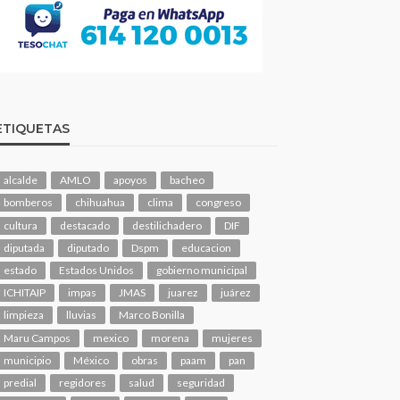
ETIQUETAS
alcalde
AMLO
apoyos
bacheo
bomberos
chihuahua
clima
congreso
cultura
destacado
destilichadero
DIF
diputada
diputado
Dspm
educacion
estado
Estados Unidos
gobierno municipal
ICHITAIP
impas
JMAS
juarez
juárez
limpieza
lluvias
Marco Bonilla
Maru Campos
mexico
morena
mujeres
municipio
México
obras
paam
pan
predial
regidores
salud
seguridad