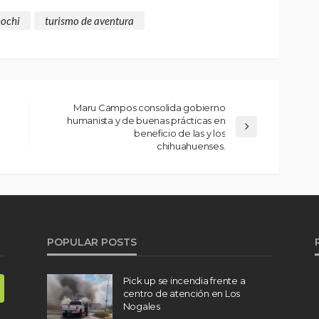
ochi
turismo de aventura
Maru Campos consolida gobierno
humanista y de buenas prácticas en
beneficio de las y los
chihuahuenses.
POPULAR POSTS
Pick up se incendia frente a
centro de atención en Los
Nogales