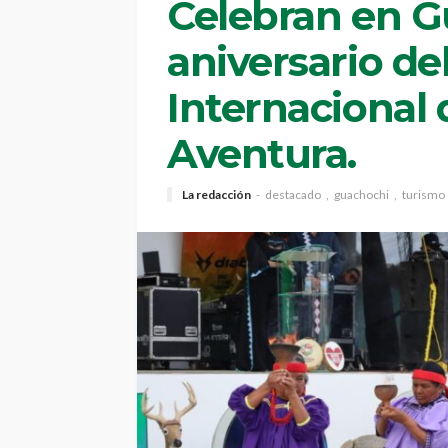
Celebran en G
aniversario del
Internacional
Aventura.
La redacción
destacado
guachochi
turismo 