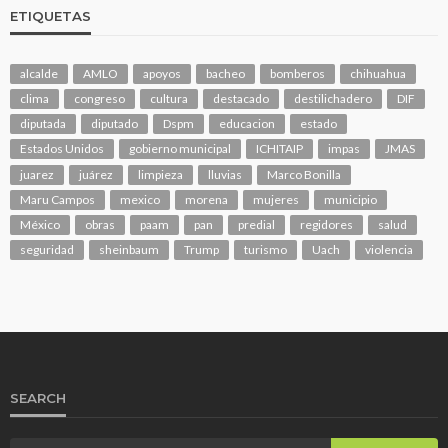
ETIQUETAS
alcalde
AMLO
apoyos
bacheo
bomberos
chihuahua
clima
congreso
cultura
destacado
destilichadero
DIF
diputada
diputado
Dspm
educacion
estado
Estados Unidos
gobierno municipal
ICHITAIP
impas
JMAS
juarez
juárez
limpieza
lluvias
Marco Bonilla
Maru Campos
mexico
morena
mujeres
municipio
México
obras
paam
pan
predial
regidores
salud
seguridad
sheinbaum
Trump
turismo
Uach
violencia
SEARCH