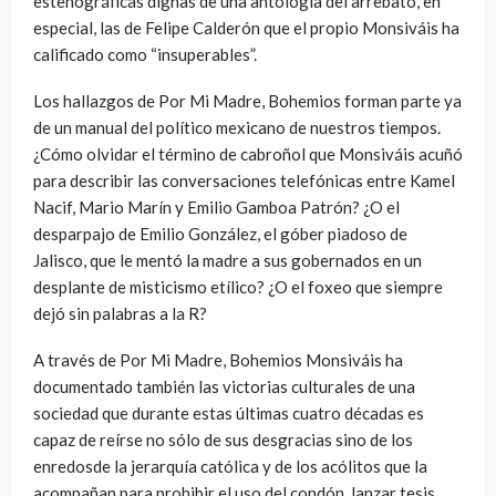
estenográficas dignas de una antología del arrebato, en
especial, las de Felipe Calderón que el propio Monsiváis ha
calificado como “insuperables”.
Los hallazgos de Por Mi Madre, Bohemios forman parte ya
de un manual del político mexicano de nuestros tiempos.
¿Cómo olvidar el término de cabroñol que Monsiváis acuñó
para describir las conversaciones telefónicas entre Kamel
Nacif, Mario Marín y Emilio Gamboa Patrón? ¿O el
desparpajo de Emilio González, el góber piadoso de
Jalisco, que le mentó la madre a sus gobernados en un
desplante de misticismo etílico? ¿O el foxeo que siempre
dejó sin palabras a la R?
A través de Por Mi Madre, Bohemios Monsiváis ha
documentado también las victorias culturales de una
sociedad que durante estas últimas cuatro décadas es
capaz de reírse no sólo de sus desgracias sino de los
enredosde la jerarquía católica y de los acólitos que la
acompañan para prohibir el uso del condón, lanzar tesis