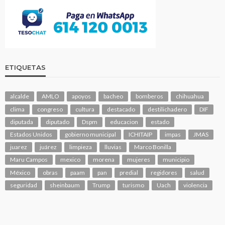
ETIQUETAS
alcalde
AMLO
apoyos
bacheo
bomberos
chihuahua
clima
congreso
cultura
destacado
destilichadero
DIF
diputada
diputado
Dspm
educacion
estado
Estados Unidos
gobierno municipal
ICHITAIP
impas
JMAS
juarez
juárez
limpieza
lluvias
Marco Bonilla
Maru Campos
mexico
morena
mujeres
municipio
México
obras
paam
pan
predial
regidores
salud
seguridad
sheinbaum
Trump
turismo
Uach
violencia