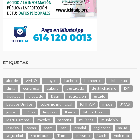
ETIQUETAS
alcalde
AMLO
apoyos
bacheo
bomberos
chihuahua
clima
congreso
cultura
destacado
destilichadero
DIF
diputada
diputado
Dspm
educacion
estado
Estados Unidos
gobierno municipal
ICHITAIP
impas
JMAS
juarez
juárez
limpieza
lluvias
Marco Bonilla
Maru Campos
mexico
morena
mujeres
municipio
México
obras
paam
pan
predial
regidores
salud
seguridad
sheinbaum
Trump
turismo
Uach
violencia