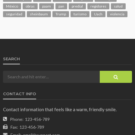
México
obras
paam
pan
predial
regidores
salud
seguridad
sheinbaum
Trump
turismo
Uach
violencia
SEARCH
CONTACT INFO
Contact information that feels like a warm, friendly smile.
Phone:
123-456-789
Fax:
123-456-789
Email:
email@support.com