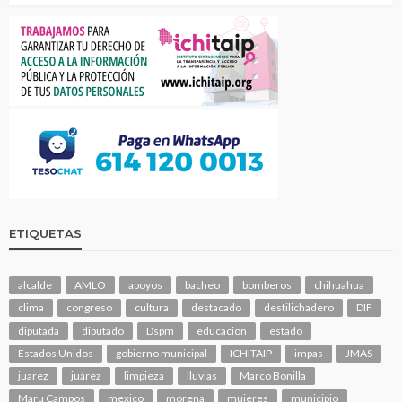
ETIQUETAS
alcalde
AMLO
apoyos
bacheo
bomberos
chihuahua
clima
congreso
cultura
destacado
destilichadero
DIF
diputada
diputado
Dspm
educacion
estado
Estados Unidos
gobierno municipal
ICHITAIP
impas
JMAS
juarez
juárez
limpieza
lluvias
Marco Bonilla
Maru Campos
mexico
morena
mujeres
municipio