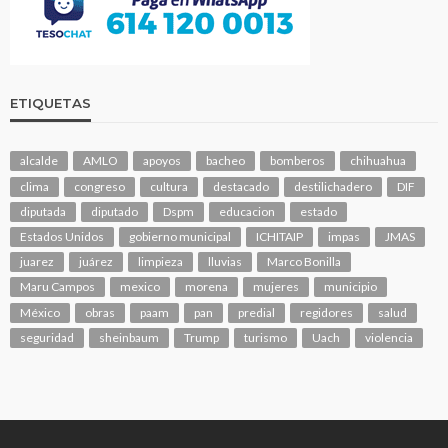
ETIQUETAS
alcalde
AMLO
apoyos
bacheo
bomberos
chihuahua
clima
congreso
cultura
destacado
destilichadero
DIF
diputada
diputado
Dspm
educacion
estado
Estados Unidos
gobierno municipal
ICHITAIP
impas
JMAS
juarez
juárez
limpieza
lluvias
Marco Bonilla
Maru Campos
mexico
morena
mujeres
municipio
México
obras
paam
pan
predial
regidores
salud
seguridad
sheinbaum
Trump
turismo
Uach
violencia