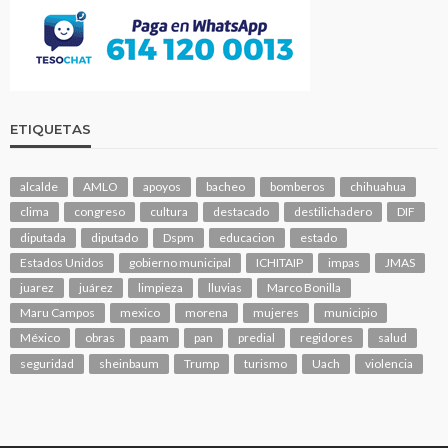
ETIQUETAS
alcalde
AMLO
apoyos
bacheo
bomberos
chihuahua
clima
congreso
cultura
destacado
destilichadero
DIF
diputada
diputado
Dspm
educacion
estado
Estados Unidos
gobierno municipal
ICHITAIP
impas
JMAS
juarez
juárez
limpieza
lluvias
Marco Bonilla
Maru Campos
mexico
morena
mujeres
municipio
México
obras
paam
pan
predial
regidores
salud
seguridad
sheinbaum
Trump
turismo
Uach
violencia