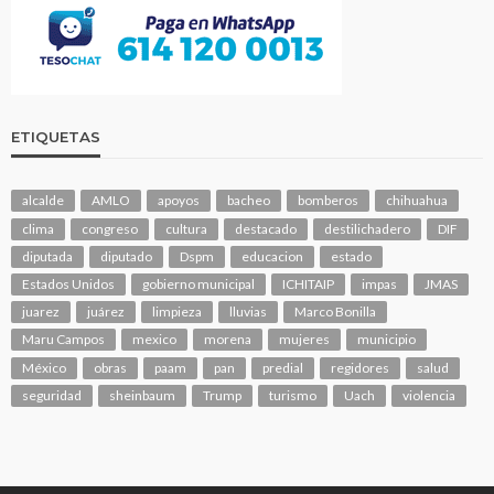
ETIQUETAS
alcalde
AMLO
apoyos
bacheo
bomberos
chihuahua
clima
congreso
cultura
destacado
destilichadero
DIF
diputada
diputado
Dspm
educacion
estado
Estados Unidos
gobierno municipal
ICHITAIP
impas
JMAS
juarez
juárez
limpieza
lluvias
Marco Bonilla
Maru Campos
mexico
morena
mujeres
municipio
México
obras
paam
pan
predial
regidores
salud
seguridad
sheinbaum
Trump
turismo
Uach
violencia