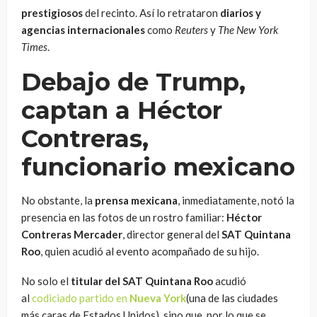
prestigiosos
del recinto. Así lo retrataron
diarios y
agencias internacionales
como
Reuters
y
The New York
Times
.
Debajo de Trump,
captan a Héctor
Contreras,
funcionario mexicano
No obstante, la
prensa mexicana
, inmediatamente, notó la
presencia en las fotos de un rostro familiar:
Héctor
Contreras Mercader
, director general del
SAT Quintana
Roo
, quien acudió al evento acompañado de su hijo.
No solo el
titular del SAT Quintana Roo
acudió
al
codiciado partido en
Nueva York
(una de las ciudades
más caras de Estados Unidos), sino que, por lo que se