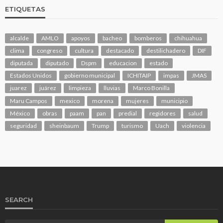
ETIQUETAS
alcalde
AMLO
apoyos
bacheo
bomberos
chihuahua
clima
congreso
cultura
destacado
destilichadero
DIF
diputada
diputado
Dspm
educacion
estado
Estados Unidos
gobierno municipal
ICHITAIP
impas
JMAS
juarez
juárez
limpieza
lluvias
Marco Bonilla
Maru Campos
mexico
morena
mujeres
municipio
México
obras
paam
pan
predial
regidores
salud
seguridad
sheinbaum
Trump
turismo
Uach
violencia
SEARCH