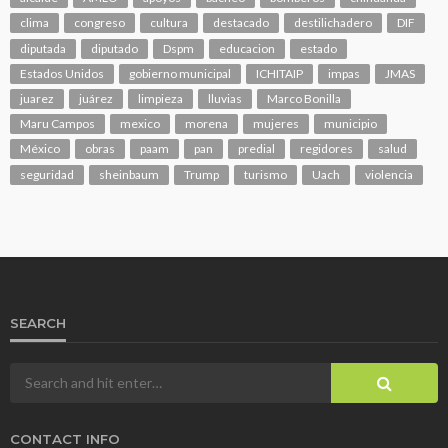
clima
congreso
cultura
destacado
destilichadero
DIF
diputada
diputado
Dspm
educacion
estado
Estados Unidos
gobierno municipal
ICHITAIP
impas
JMAS
juarez
juárez
limpieza
lluvias
Marco Bonilla
Maru Campos
mexico
morena
mujeres
municipio
México
obras
paam
pan
predial
regidores
salud
seguridad
sheinbaum
Trump
turismo
Uach
violencia
SEARCH
CONTACT INFO