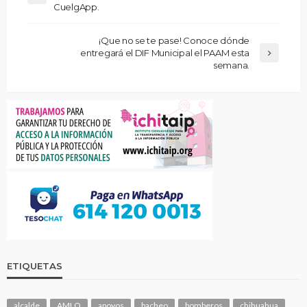
CuelgApp.
¡Que no se te pase! Conoce dónde
entregará el DIF Municipal el PAAM esta
semana.
ETIQUETAS
alcalde
AMLO
apoyos
bacheo
bomberos
chihuahua