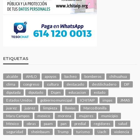
ETIQUETAS
alcalde
AMLO
apoyos
bacheo
bomberos
chihuahua
clima
congreso
cultura
destacado
destilichadero
DIF
diputada
diputado
Dspm
educacion
estado
Estados Unidos
gobierno municipal
ICHITAIP
impas
JMAS
juarez
juárez
limpieza
lluvias
Marco Bonilla
Maru Campos
mexico
morena
mujeres
municipio
México
obras
paam
pan
predial
regidores
salud
seguridad
sheinbaum
Trump
turismo
Uach
violencia