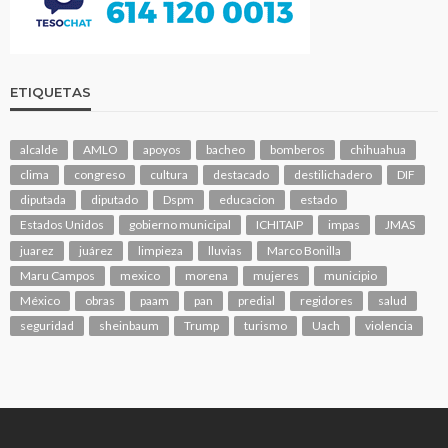
ETIQUETAS
alcalde
AMLO
apoyos
bacheo
bomberos
chihuahua
clima
congreso
cultura
destacado
destilichadero
DIF
diputada
diputado
Dspm
educacion
estado
Estados Unidos
gobierno municipal
ICHITAIP
impas
JMAS
juarez
juárez
limpieza
lluvias
Marco Bonilla
Maru Campos
mexico
morena
mujeres
municipio
México
obras
paam
pan
predial
regidores
salud
seguridad
sheinbaum
Trump
turismo
Uach
violencia