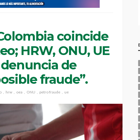
 Colombia coincide
teo; HRW, ONU, UE
 denuncia de
osible fraude”.
o
hrw
oea
ONU
petro fraude
ue