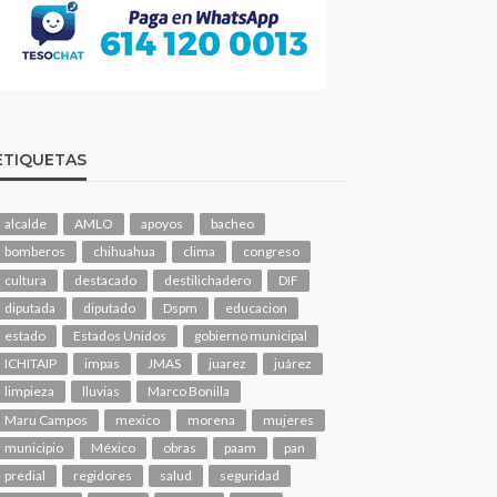
ETIQUETAS
alcalde
AMLO
apoyos
bacheo
bomberos
chihuahua
clima
congreso
cultura
destacado
destilichadero
DIF
diputada
diputado
Dspm
educacion
estado
Estados Unidos
gobierno municipal
ICHITAIP
impas
JMAS
juarez
juárez
limpieza
lluvias
Marco Bonilla
Maru Campos
mexico
morena
mujeres
municipio
México
obras
paam
pan
predial
regidores
salud
seguridad