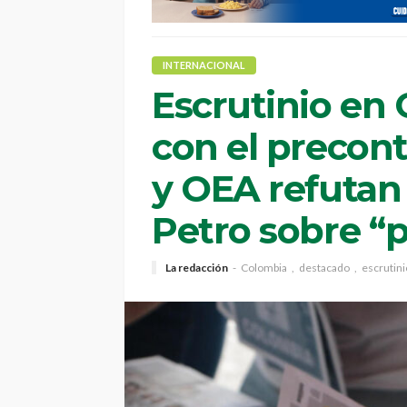
INTERNACIONAL
Escrutinio en
con el precon
y OEA refutan
Petro sobre “p
La redacción
Colombia
destacado
escrutini