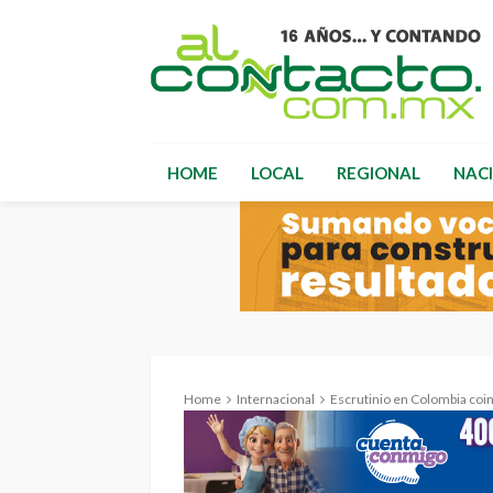
HOME
LOCAL
REGIONAL
NAC
Home
Internacional
Escrutinio en Colombia coincide con el preconteo