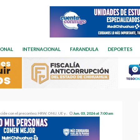
IONAL
INTERNACIONAL
FARANDULA
DEPORTES
; HRW, ONU, UE y OEA refutan denuncia de Petro sobre “posible fraude”.
Jun. 03, 2026 at 7:00 am