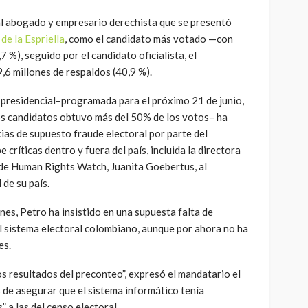
 al abogado y empresario derechista que se presentó
de la Espriella
, como el candidato más votado —con
7 %), seguido por el candidato oficialista, el
9,6 millones de respaldos (40,9 %).
 presidencial–programada para el próximo 21 de junio,
os candidatos obtuvo más del 50% de los votos– ha
ias de supuesto fraude electoral por parte del
e críticas dentro y fuera del país, incluida la directora
 de Human Rights Watch, Juanita Goebertus, al
 de su país.
nes, Petro ha insistido en una supuesta falta de
l sistema electoral colombiano, aunque por ahora no ha
es.
s resultados del preconteo”, expresó el mandatario el
 de asegurar que el sistema informático tenía
 a las del censo electoral.