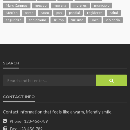
Maru Campos
mexico
morena
mujeres
municipio
México
obras
paam
pan
predial
regidores
salud
seguridad
sheinbaum
Trump
turismo
Uach
violencia
SEARCH
CONTACT INFO
Contact information that feels like a warm, friendly smile.
Phone:
123-456-789
Fax:
123-456-789