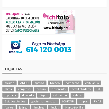
ETIQUETAS
alcalde
AMLO
apoyos
bacheo
bomberos
chihuahua
clima
congreso
cultura
destacado
destilichadero
DIF
diputada
diputado
Dspm
educacion
estado
Estados Unidos
gobierno municipal
ICHITAIP
impas
JMAS
juarez
juárez
limpieza
lluvias
Marco Bonilla