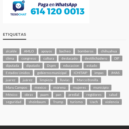
ETIQUETAS
alcalde
AMLO
apoyos
bacheo
bomberos
chihuahua
clima
congreso
cultura
destacado
destilichadero
DIF
diputada
diputado
Dspm
educacion
estado
Estados Unidos
gobierno municipal
ICHITAIP
impas
JMAS
juarez
juárez
limpieza
lluvias
Marco Bonilla
Maru Campos
mexico
morena
mujeres
municipio
México
obras
paam
pan
predial
regidores
salud
seguridad
sheinbaum
Trump
turismo
Uach
violencia