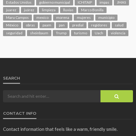
Estados Unidos
gobierno municipal
ICHITAIP
impas
JMAS
juarez
juárez
limpieza
lluvias
Marco Bonilla
Maru Campos
mexico
morena
mujeres
municipio
México
obras
paam
pan
predial
regidores
salud
seguridad
sheinbaum
Trump
turismo
Uach
violencia
SEARCH
CONTACT INFO
Contact information that feels like a warm, friendly smile.