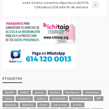
Invita Turismo a eventos deportivos del FITA
Chihuahua 2026 este fin de semana.
ETIQUETAS
alcalde
AMLO
apoyos
bacheo
bomberos
chihuahua
clima
congreso
cultura
destacado
destilichadero
DIF
diputada
diputado
Dspm
educacion
estado