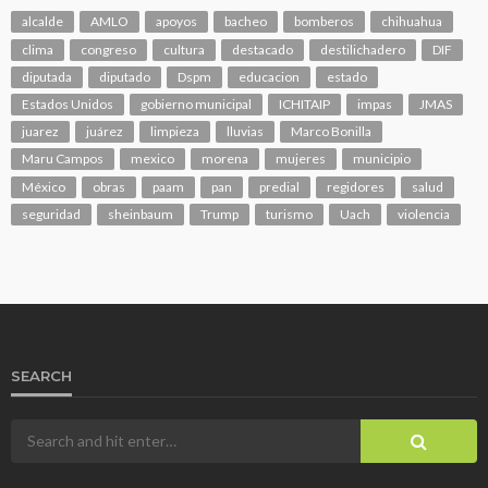
alcalde
AMLO
apoyos
bacheo
bomberos
chihuahua
clima
congreso
cultura
destacado
destilichadero
DIF
diputada
diputado
Dspm
educacion
estado
Estados Unidos
gobierno municipal
ICHITAIP
impas
JMAS
juarez
juárez
limpieza
lluvias
Marco Bonilla
Maru Campos
mexico
morena
mujeres
municipio
México
obras
paam
pan
predial
regidores
salud
seguridad
sheinbaum
Trump
turismo
Uach
violencia
SEARCH