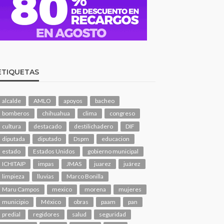
ETIQUETAS
alcalde
AMLO
apoyos
bacheo
bomberos
chihuahua
clima
congreso
cultura
destacado
destilichadero
DIF
diputada
diputado
Dspm
educacion
estado
Estados Unidos
gobierno municipal
ICHITAIP
impas
JMAS
juarez
juárez
limpieza
lluvias
Marco Bonilla
Maru Campos
mexico
morena
mujeres
municipio
México
obras
paam
pan
predial
regidores
salud
seguridad