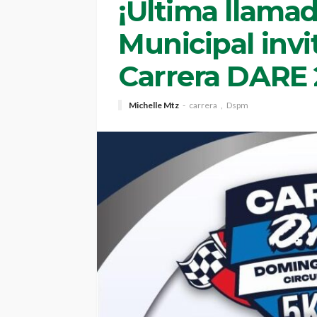
¡Última llamad
Municipal invi
Carrera DARE
Michelle Mtz
carrera
Dspm