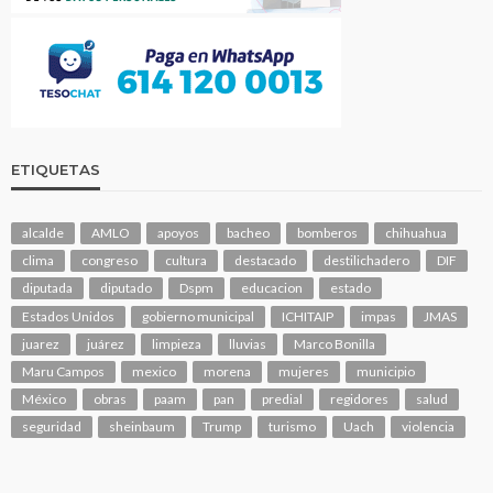
ETIQUETAS
alcalde
AMLO
apoyos
bacheo
bomberos
chihuahua
clima
congreso
cultura
destacado
destilichadero
DIF
diputada
diputado
Dspm
educacion
estado
Estados Unidos
gobierno municipal
ICHITAIP
impas
JMAS
juarez
juárez
limpieza
lluvias
Marco Bonilla
Maru Campos
mexico
morena
mujeres
municipio
México
obras
paam
pan
predial
regidores
salud
seguridad
sheinbaum
Trump
turismo
Uach
violencia