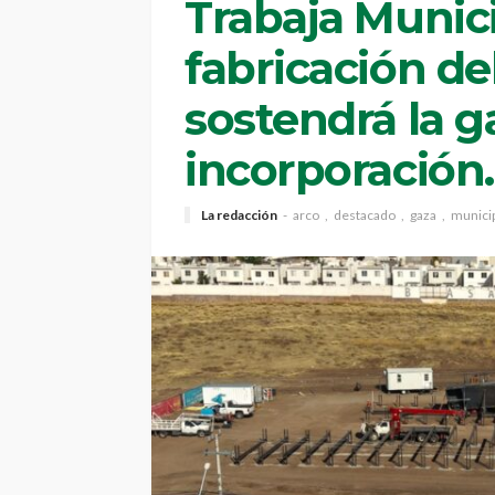
Trabaja Munici
fabricación de
sostendrá la g
incorporación.
La redacción
arco
destacado
gaza
munici