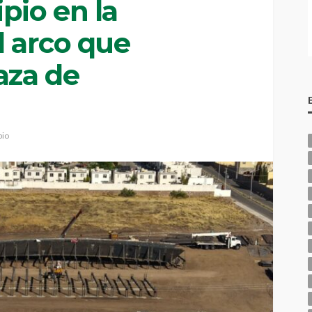
pio en la
l arco que
aza de
pio