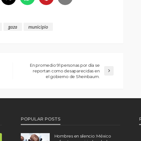
gaza
municipio
En promedio 91 personas por día se
reportan como desaparecidas en
el gobierno de Sheinbaum.
POPULAR POSTS
Hombres en silencio: México