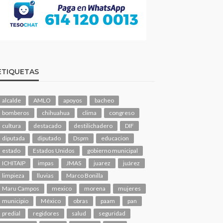
ETIQUETAS
alcalde
AMLO
apoyos
bacheo
bomberos
chihuahua
clima
congreso
cultura
destacado
destilichadero
DIF
diputada
diputado
Dspm
educacion
estado
Estados Unidos
gobierno municipal
ICHITAIP
impas
JMAS
juarez
juárez
limpieza
lluvias
Marco Bonilla
Maru Campos
mexico
morena
mujeres
municipio
México
obras
paam
pan
predial
regidores
salud
seguridad