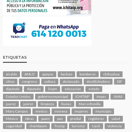
ETIQUETAS
alcalde
AMLO
apoyos
bacheo
bomberos
chihuahua
clima
congreso
cultura
destacado
destilichadero
DIF
diputada
diputado
Dspm
educacion
estado
Estados Unidos
gobierno municipal
ICHITAIP
impas
JMAS
juarez
juárez
limpieza
lluvias
Marco Bonilla
Maru Campos
mexico
morena
mujeres
municipio
México
obras
paam
pan
predial
regidores
salud
seguridad
sheinbaum
Trump
turismo
Uach
violencia