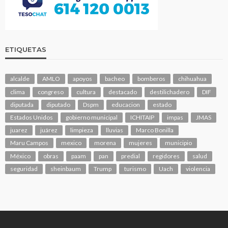
ETIQUETAS
alcalde
AMLO
apoyos
bacheo
bomberos
chihuahua
clima
congreso
cultura
destacado
destilichadero
DIF
diputada
diputado
Dspm
educacion
estado
Estados Unidos
gobierno municipal
ICHITAIP
impas
JMAS
juarez
juárez
limpieza
lluvias
Marco Bonilla
Maru Campos
mexico
morena
mujeres
municipio
México
obras
paam
pan
predial
regidores
salud
seguridad
sheinbaum
Trump
turismo
Uach
violencia