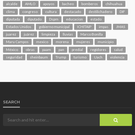
alcalde
AMLO
apoyos
bacheo
bomberos
chihuahua
clima
congreso
cultura
destacado
destilichadero
DIF
diputada
diputado
Dspm
educacion
estado
Estados Unidos
gobierno municipal
ICHITAIP
impas
JMAS
juarez
juárez
limpieza
lluvias
Marco Bonilla
Maru Campos
mexico
morena
mujeres
municipio
México
obras
paam
pan
predial
regidores
salud
seguridad
sheinbaum
Trump
turismo
Uach
violencia
SEARCH