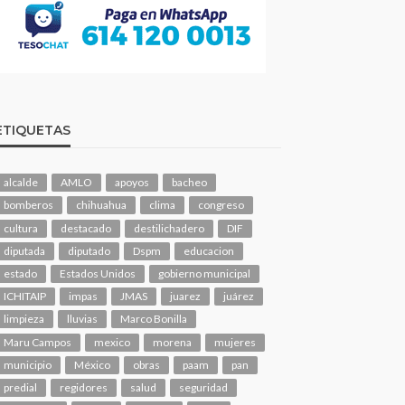
ETIQUETAS
alcalde
AMLO
apoyos
bacheo
bomberos
chihuahua
clima
congreso
cultura
destacado
destilichadero
DIF
diputada
diputado
Dspm
educacion
estado
Estados Unidos
gobierno municipal
ICHITAIP
impas
JMAS
juarez
juárez
limpieza
lluvias
Marco Bonilla
Maru Campos
mexico
morena
mujeres
municipio
México
obras
paam
pan
predial
regidores
salud
seguridad