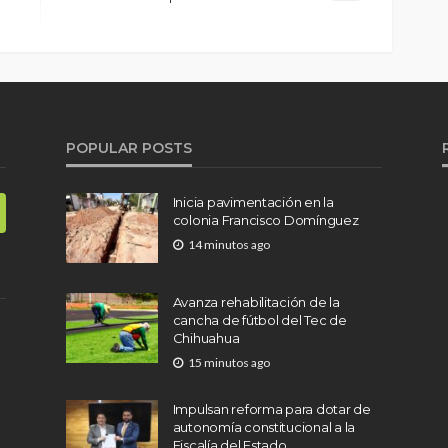
POPULAR POSTS
Inicia pavimentación en la
colonia Francisco Domínguez
14 minutos ago
Avanza rehabilitación de la
cancha de fútbol del Tec de
Chihuahua
15 minutos ago
Impulsan reforma para dotar de
autonomía constitucional a la
Fiscalía del Estado