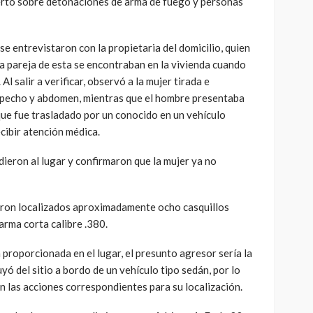
ertó sobre detonaciones de arma de fuego y personas
 se entrevistaron con la propietaria del domicilio, quien
 la pareja de esta se encontraban en la vivienda cuando
l salir a verificar, observó a la mujer tirada e
l pecho y abdomen, mientras que el hombre presentaba
 que fue trasladado por un conocido en un vehículo
ecibir atención médica.
ieron al lugar y confirmaron que la mujer ya no
ueron localizados aproximadamente ocho casquillos
rma corta calibre .380.
proporcionada en el lugar, el presunto agresor sería la
uyó del sitio a bordo de un vehículo tipo sedán, por lo
 las acciones correspondientes para su localización.