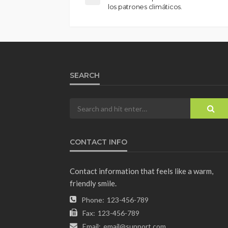
los patrones climáticos.
SEARCH
CONTACT INFO
Contact information that feels like a warm,
friendly smile.
Phone:
123-456-789
Fax:
123-456-789
Email:
email@support.com