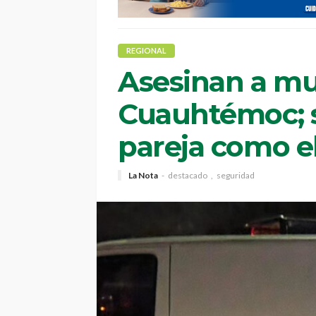
REGIONAL
Asesinan a mu
Cuauhtémoc; s
pareja como el
La Nota
destacado
seguridad