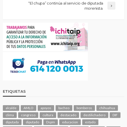
“El chupa” continúa al servicio de diputada
morenista.
ETIQUETAS
alcalde
AMLO
apoyos
bacheo
bomberos
chihuahua
clima
congreso
cultura
destacado
destilichadero
DIF
diputada
diputado
Dspm
educacion
estado