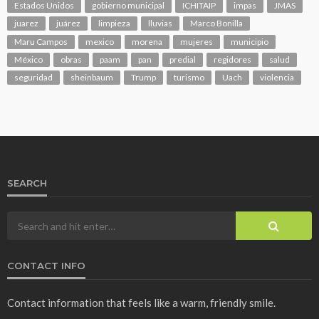
Estados Unidos
gobierno municipal
ICHITAIP
impas
JMAS
juarez
juárez
limpieza
lluvias
Marco Bonilla
Maru Campos
mexico
morena
mujeres
municipio
México
obras
paam
pan
predial
regidores
salud
seguridad
sheinbaum
Trump
turismo
Uach
violencia
SEARCH
CONTACT INFO
Contact information that feels like a warm, friendly smile.