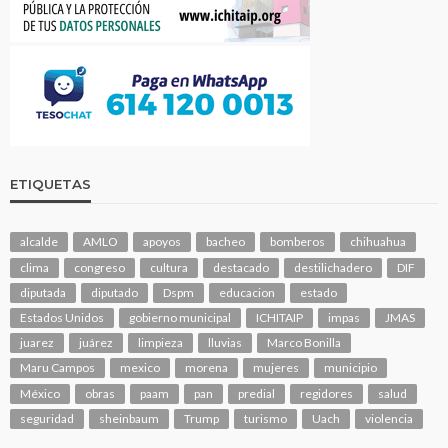
ETIQUETAS
alcalde
AMLO
apoyos
bacheo
bomberos
chihuahua
clima
congreso
cultura
destacado
destilichadero
DIF
diputada
diputado
Dspm
educacion
estado
Estados Unidos
gobierno municipal
ICHITAIP
impas
JMAS
juarez
juárez
limpieza
lluvias
Marco Bonilla
Maru Campos
mexico
morena
mujeres
municipio
México
obras
paam
pan
predial
regidores
salud
seguridad
sheinbaum
Trump
turismo
Uach
violencia