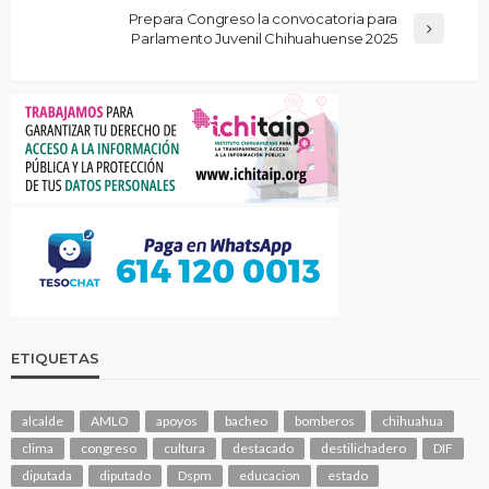
Prepara Congreso la convocatoria para
Parlamento Juvenil Chihuahuense 2025
ETIQUETAS
alcalde
AMLO
apoyos
bacheo
bomberos
chihuahua
clima
congreso
cultura
destacado
destilichadero
DIF
diputada
diputado
Dspm
educacion
estado