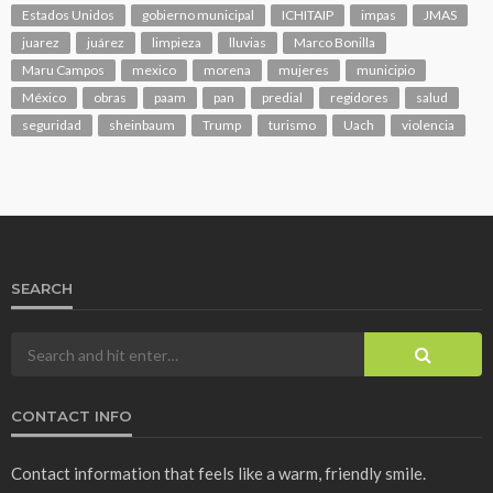
Estados Unidos
gobierno municipal
ICHITAIP
impas
JMAS
juarez
juárez
limpieza
lluvias
Marco Bonilla
Maru Campos
mexico
morena
mujeres
municipio
México
obras
paam
pan
predial
regidores
salud
seguridad
sheinbaum
Trump
turismo
Uach
violencia
SEARCH
CONTACT INFO
Contact information that feels like a warm, friendly smile.