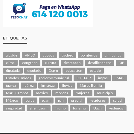
ETIQUETAS
alcalde
AMLO
apoyos
bacheo
bomberos
chihuahua
clima
congreso
cultura
destacado
destilichadero
DIF
diputada
diputado
Dspm
educacion
estado
Estados Unidos
gobierno municipal
ICHITAIP
impas
JMAS
juarez
juárez
limpieza
lluvias
Marco Bonilla
Maru Campos
mexico
morena
mujeres
municipio
México
obras
paam
pan
predial
regidores
salud
seguridad
sheinbaum
Trump
turismo
Uach
violencia