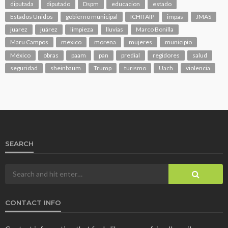
diputada
diputado
Dspm
educacion
estado
Estados Unidos
gobierno municipal
ICHITAIP
impas
JMAS
juarez
juárez
limpieza
lluvias
Marco Bonilla
Maru Campos
mexico
morena
mujeres
municipio
México
obras
paam
pan
predial
regidores
salud
seguridad
sheinbaum
Trump
turismo
Uach
violencia
SEARCH
CONTACT INFO