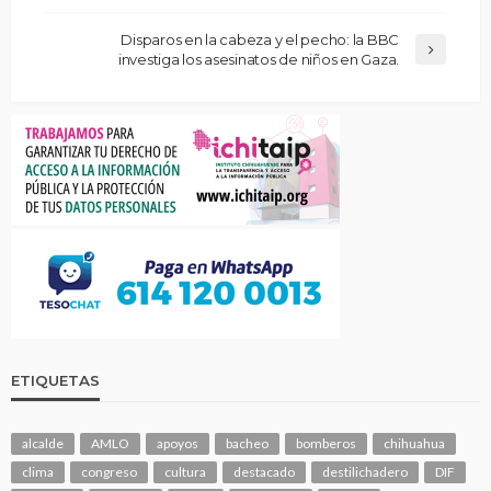
Disparos en la cabeza y el pecho: la BBC
investiga los asesinatos de niños en Gaza.
ETIQUETAS
alcalde
AMLO
apoyos
bacheo
bomberos
chihuahua
clima
congreso
cultura
destacado
destilichadero
DIF