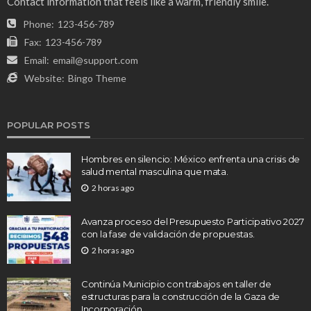
Contact information that feels like a warm, friendly smile.
Phone:
123-456-789
Fax:
123-456-789
Email:
email@support.com
Website:
Bingo Theme
POPULAR POSTS
Hombres en silencio: México enfrenta una crisis de
salud mental masculina que mata.
2 horas ago
Avanza proceso del Presupuesto Participativo 2027
con la fase de validación de propuestas.
2 horas ago
Continúa Municipio con trabajos en taller de
estructuras para la construcción de la Gaza de
Incorporación.