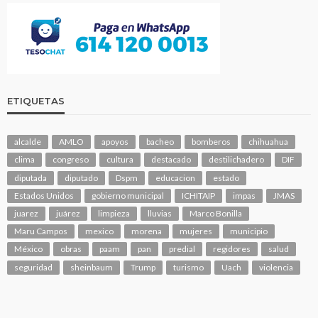
ETIQUETAS
alcalde
AMLO
apoyos
bacheo
bomberos
chihuahua
clima
congreso
cultura
destacado
destilichadero
DIF
diputada
diputado
Dspm
educacion
estado
Estados Unidos
gobierno municipal
ICHITAIP
impas
JMAS
juarez
juárez
limpieza
lluvias
Marco Bonilla
Maru Campos
mexico
morena
mujeres
municipio
México
obras
paam
pan
predial
regidores
salud
seguridad
sheinbaum
Trump
turismo
Uach
violencia