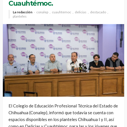
Cuauhtémoc.
La redacción
conalep
cuauhtemoc
delicias
destacado
planteles
El Colegio de Educación Profesional Técnica del Estado de
Chihuahua (Conalep), informó que todavía se cuenta con
espacios disponibles en los planteles Chihuahua I y II, así
como en Delicias y Cuauhtémoc, para las y los jóvenes que