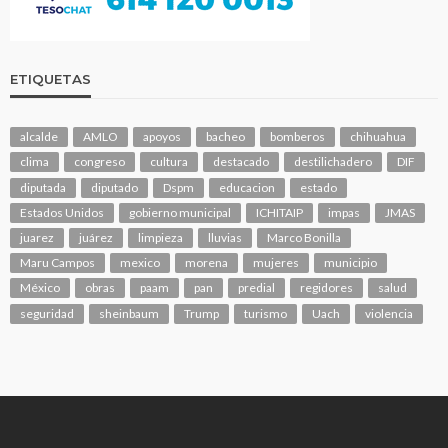
ETIQUETAS
alcalde
AMLO
apoyos
bacheo
bomberos
chihuahua
clima
congreso
cultura
destacado
destilichadero
DIF
diputada
diputado
Dspm
educacion
estado
Estados Unidos
gobierno municipal
ICHITAIP
impas
JMAS
juarez
juárez
limpieza
lluvias
Marco Bonilla
Maru Campos
mexico
morena
mujeres
municipio
México
obras
paam
pan
predial
regidores
salud
seguridad
sheinbaum
Trump
turismo
Uach
violencia