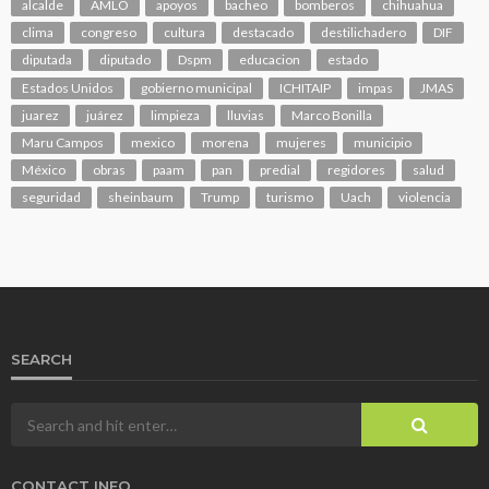
alcalde
AMLO
apoyos
bacheo
bomberos
chihuahua
clima
congreso
cultura
destacado
destilichadero
DIF
diputada
diputado
Dspm
educacion
estado
Estados Unidos
gobierno municipal
ICHITAIP
impas
JMAS
juarez
juárez
limpieza
lluvias
Marco Bonilla
Maru Campos
mexico
morena
mujeres
municipio
México
obras
paam
pan
predial
regidores
salud
seguridad
sheinbaum
Trump
turismo
Uach
violencia
SEARCH
CONTACT INFO