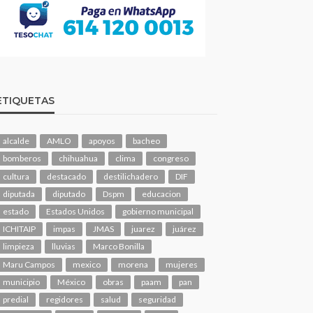
ETIQUETAS
alcalde
AMLO
apoyos
bacheo
bomberos
chihuahua
clima
congreso
cultura
destacado
destilichadero
DIF
diputada
diputado
Dspm
educacion
estado
Estados Unidos
gobierno municipal
ICHITAIP
impas
JMAS
juarez
juárez
limpieza
lluvias
Marco Bonilla
Maru Campos
mexico
morena
mujeres
municipio
México
obras
paam
pan
predial
regidores
salud
seguridad