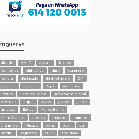
ETIQUETAS
alcalde
AMLO
apoyos
bacheo
bomberos
chihuahua
clima
congreso
cultura
destacado
destilichadero
DIF
diputada
diputado
Dspm
educacion
estado
Estados Unidos
gobierno municipal
ICHITAIP
impas
JMAS
juarez
juárez
limpieza
lluvias
Marco Bonilla
Maru Campos
mexico
morena
mujeres
municipio
México
obras
paam
pan
predial
regidores
salud
seguridad