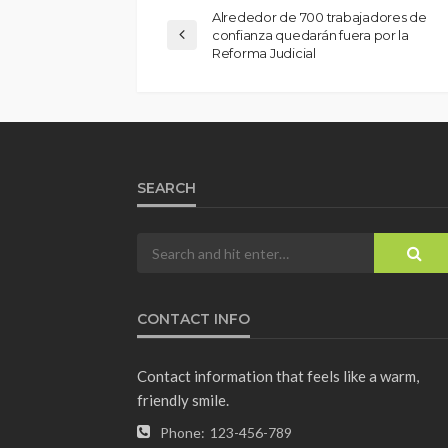
Alrededor de 700 trabajadores de
confianza quedarán fuera por la
Reforma Judicial
SEARCH
CONTACT INFO
Contact information that feels like a warm,
friendly smile.
Phone:
123-456-789