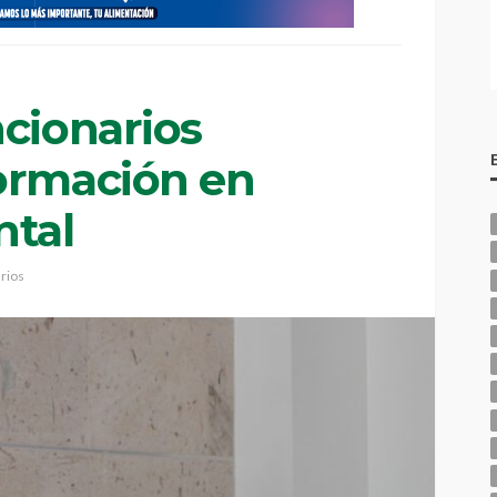
ncionarios
ormación en
ntal
rios