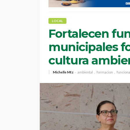
LOCAL
Fortalecen fu
municipales f
cultura ambie
Michelle Mtz
ambiental
formacion
funciona