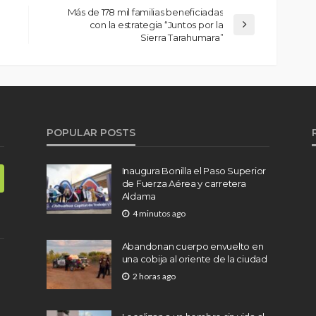
Más de 178 mil familias beneficiadas
con la estrategia “Juntos por la
Sierra Tarahumara”
POPULAR POSTS
Inaugura Bonilla el Paso Superior
de Fuerza Aérea y carretera
Aldama
4 minutos ago
Abandonan cuerpo envuelto en
una cobija al oriente de la ciudad
2 horas ago