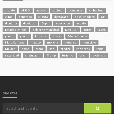
alcalde
AMLO
apoyos
bacheo
bomberos
chihuahua
clima
congreso
cultura
destacado
destilichadero
DIF
diputada
diputado
Dspm
educacion
estado
Estados Unidos
gobierno municipal
ICHITAIP
impas
JMAS
juarez
juárez
limpieza
lluvias
Marco Bonilla
Maru Campos
mexico
morena
mujeres
municipio
México
obras
paam
pan
predial
regidores
salud
seguridad
sheinbaum
Trump
turismo
Uach
violencia
SEARCH