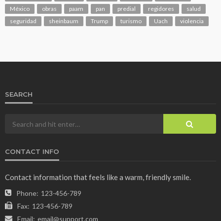
México
obras
paam
pan
predial
regidores
salud
seguridad
sheinbaum
Trump
turismo
Uach
violencia
SEARCH
CONTACT INFO
Contact information that feels like a warm, friendly smile.
Phone:
123-456-789
Fax:
123-456-789
Email:
email@support.com