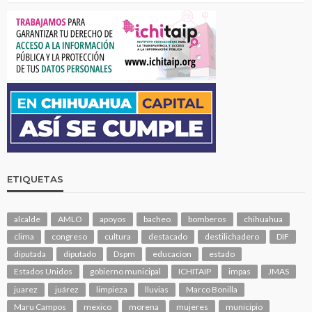
ETIQUETAS
alcalde
AMLO
apoyos
bacheo
bomberos
chihuahua
clima
congreso
cultura
destacado
destilichadero
DIF
diputada
diputado
Dspm
educacion
estado
Estados Unidos
gobierno municipal
ICHITAIP
impas
JMAS
juarez
juárez
limpieza
lluvias
Marco Bonilla
Maru Campos
mexico
morena
mujeres
municipio