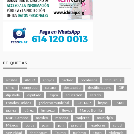
ETIQUETAS
alcalde
AMLO
apoyos
bacheo
bomberos
chihuahua
clima
congreso
cultura
destacado
destilichadero
DIF
diputada
diputado
Dspm
educacion
estado
Estados Unidos
gobierno municipal
ICHITAIP
impas
JMAS
juarez
juárez
limpieza
lluvias
Marco Bonilla
Maru Campos
mexico
morena
mujeres
municipio
México
obras
paam
pan
predial
regidores
salud
seguridad
sheinbaum
Trump
turismo
Uach
violencia