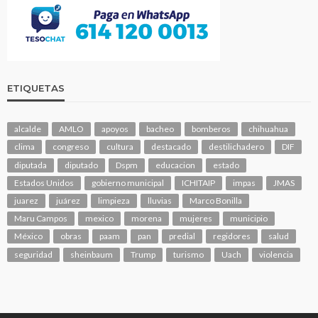
ETIQUETAS
alcalde
AMLO
apoyos
bacheo
bomberos
chihuahua
clima
congreso
cultura
destacado
destilichadero
DIF
diputada
diputado
Dspm
educacion
estado
Estados Unidos
gobierno municipal
ICHITAIP
impas
JMAS
juarez
juárez
limpieza
lluvias
Marco Bonilla
Maru Campos
mexico
morena
mujeres
municipio
México
obras
paam
pan
predial
regidores
salud
seguridad
sheinbaum
Trump
turismo
Uach
violencia